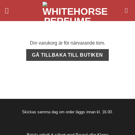
Skip
to
content
Din varukorg är för närvarande tom.
GÅ TILLBAKA TILL BUTIKEN
Skickas samma dag om order läggs innan kl. 16.00.
Betala enkelt & säkert med Paypal eller Klarna