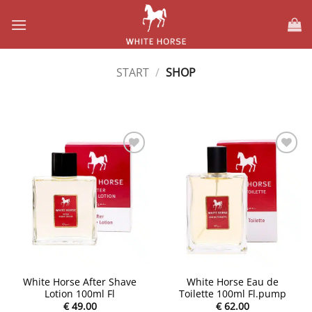
Zum
Inhalt
springen
START
/
SHOP
Lägg
Lägg
till i
till i
önskelistan
önskelistan
White Horse After Shave
White Horse Eau de
Lotion 100ml Fl
Toilette 100ml Fl.pump
€
49.00
€
62.00