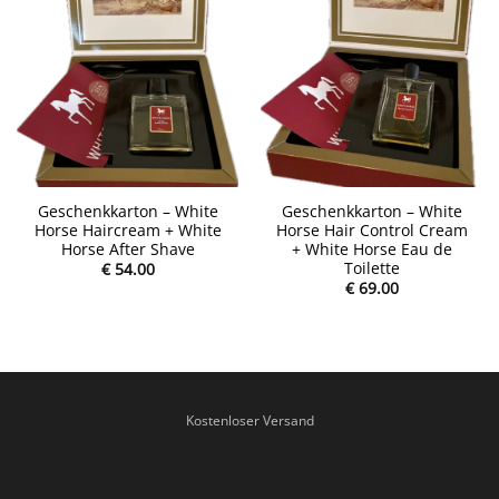
Lägg
Lägg
till i
till i
önskelistan
önskelistan
Geschenkkarton – White
Geschenkkarton – White
Horse Haircream + White
Horse Hair Control Cream
Horse After Shave
+ White Horse Eau de
Toilette
€
54.00
€
69.00
Kostenloser Versand